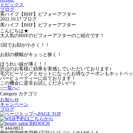
トピックス
ブログ
美ハイフ【BHF】ビフォーアフター
2022.10.17
ブログ
美ハイフ【BHF】ビフォーアフター
こんにちは★
大人気のBHFのビフォーアフターのご紹介です！
1回でお顔が小さく！！
お顔の横幅がキュっと狭く！
ほうれい線が薄く！！
沢山のお客様に効果を実感していただいております♪
毛穴ピーリングとセットになったお得なクーポンもホットペッ
パービューティーに出ております！
この機会に是非お試しください(^^)/
<
一覧へ
>
Category
カテゴリ
お知らせ
キャンペーン
ブログ
PAGE TOP
〒444-0813
愛知県岡崎市羽根3丁目13‐15 ごらくHANE 1-A