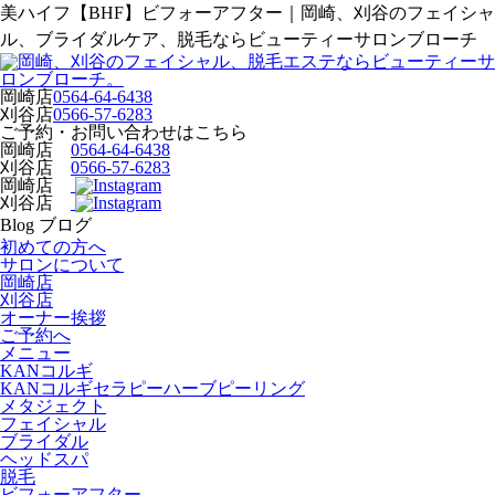
美ハイフ【BHF】ビフォーアフター｜岡崎、刈谷のフェイシャ
ル、ブライダルケア、脱毛ならビューティーサロンブローチ
岡崎店
0564-64-6438
刈谷店
0566-57-6283
ご予約・お問い合わせはこちら
岡崎店
0564-64-6438
刈谷店
0566-57-6283
岡崎店
刈谷店
Blog
ブログ
初めての方へ
サロンについて
岡崎店
刈谷店
オーナー挨拶
ご予約へ
メニュー
KANコルギ
KANコルギセラピーハーブピーリング
メタジェクト
フェイシャル
ブライダル
ヘッドスパ
脱毛
ビフォーアフター