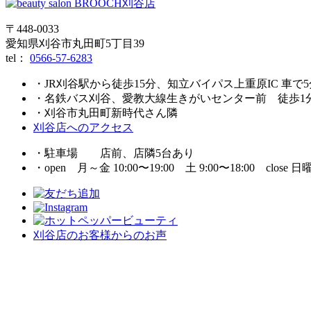
〒448-0033
愛知県刈谷市丸田町5丁目39
tel：
0566-57-6283
・JR刈谷駅から徒歩15分、知立バイパス上重原IC 車で5
・名鉄バス刈谷、愛教大線生きがいセンター前 徒歩1
・刈谷市丸田町新時代さん隣
刈谷店へのアクセス
・駐車場 店前、店隣5台あり
・open 月～金 10:00〜19:00 土 9:00〜18:00 close 日
刈谷店のお客様からのお声