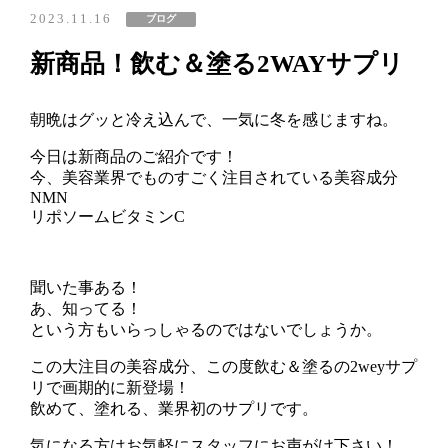
KANコルギセラピーハーブピーリング
2023.11.16
ブログ
メタジェクト
フェイシャル
新商品！飲む＆塗る2WAYサプリ
ブライダル
ヘッドスパ
朝晩はグッと冷え込んで、一気に冬を感じますね。
脱毛
今日は新商品のご紹介です！
ビフォーアフター
今、美容業界でものすごく注目されている美容成分
NMN
リポソームビタミンC
キャンペーン
プライバシーポリシー
聞いた事ある！
あ、知ってる！
という方もいらっしゃるのではないでしょうか。
ご予約・お問い合わせはこちら
0564-64-6438
この大注目の美容成分、この度飲む＆塗るの2weyサプ
岡崎店
リで画期的に新登場！
飲めて、塗れる、業界初のサプリです。
気になる方はお気軽にスタッフにお声がけ下さい！