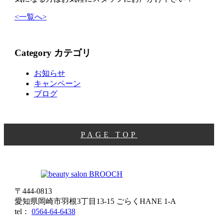
ご予約・お問い合わせはこちら
0566-57-6283
刈谷店
<
一覧へ
>
WEB予約はこちらから
Category
カテゴリ
お知らせ
キャンペーン
ブログ
岡
刈
崎
谷
店
店
PAGE TOP
〒444-0813
愛知県岡崎市羽根3丁目13‐15 ごらくHANE 1-A
tel：
0564-64-6438