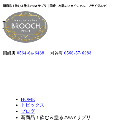
新商品！飲む＆塗る2WAYサプリ｜岡崎、刈谷のフェイシャル、ブライダルケア、脱毛ならビュ
Blog
ブログ
初めての方へ
岡崎店
0564-64-6438
刈谷店
0566-57-6283
サロンについて
岡崎店
刈谷店
オーナー挨拶
HOME
ご予約へ
トピックス
ブログ
新商品！飲む＆塗る2WAYサプリ
メニュー
KANコルギ